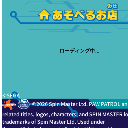
ローディング中...
©SEGA
©2026 Spin Master Ltd. PAW PATROL and
related titles, logos, characters; and SPIN MASTER l
trademarks of Spin Master Ltd. Used under